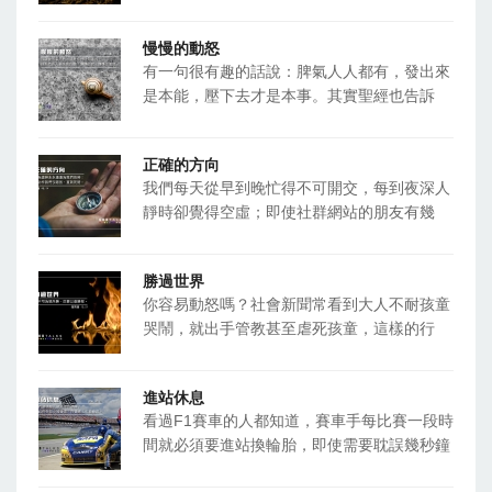
慢慢的動怒
有一句很有趣的話說：脾氣人人都有，發出來
是本能，壓下去才是本事。其實聖經也告訴
正確的方向
我們每天從早到晚忙得不可開交，每到夜深人
靜時卻覺得空虛；即使社群網站的朋友有幾
勝過世界
你容易動怒嗎？社會新聞常看到大人不耐孩童
哭鬧，就出手管教甚至虐死孩童，這樣的行
進站休息
看過F1賽車的人都知道，賽車手每比賽一段時
間就必須要進站換輪胎，即使需要耽誤幾秒鐘