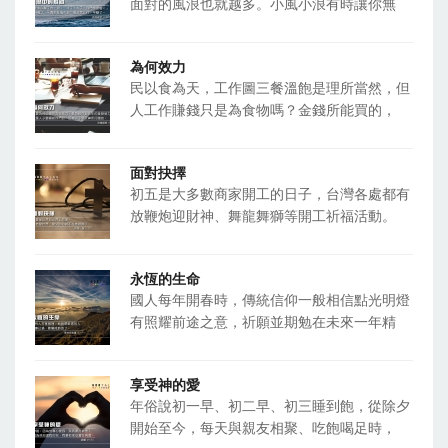
面對的風浪也就越多。小風小浪有時讓你無
為何效力
民以食為天，工作圖三餐溫飽是理所當然，但
人工作賺錢只是為食物嗎？金錢所能買的，
面對抉擇
初五是大多數商家開工的日子，台灣各處都有
放鞭炮迎財神、舞龍舞獅等開工祈福活動。
永恆的生命
國人每年開春時，傳統信仰一般相信點光明燈
有照耀前途之意，祈願並期勉在未來一年精
享受神的愛
年俗說初一早、初二早、初三睡到飽，從除夕
開始至今，每天與親友相聚、吃飽喝足時，