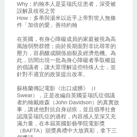
Why：約翰本人是妥瑞氏症患者，深受被
誤解及歧視之苦
How：多蒂與湯米以近乎上帝對世人無條
件「加倍的愛」善待約翰
在英國，有身心障礙成員的家庭被視為高
風險弱勢群體；由於長期面對非比尋常的
壓力，容易釀成關係崩裂及經濟危機。為
此，坊間出現一批為身心障礙者爭取權益
的倡議者，讓大眾理解這些特殊人士，並
針對不適宜的政策提出改革。
蘇格蘭傳記電影《出口成髒》（I
Swear），正是改編自英國妥瑞氏症倡議
者約翰戴維森（John Davidson）的真實故
事，講述他對抗自身頑疾，並且倡導社會
認識妥瑞氏症的過程，內容感人至深又充
滿力量，在本屆英國影藝學院電影獎
（BAFTA）頒獎典禮中大放異彩，拿下三