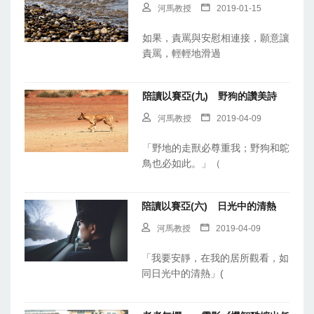
河馬教授
2019-01-15
如果，責罵與安慰相連接，願意讓
責罵，輕輕地滑過
陪讀以賽亞(九) 野狗的讚美詩
河馬教授
2019-04-09
「野地的走獸必尊重我；野狗和鴕
鳥也必如此。」（
陪讀以賽亞(六) 日光中的清熱
河馬教授
2019-04-09
「我要安靜，在我的居所觀看，如
同日光中的清熱」(