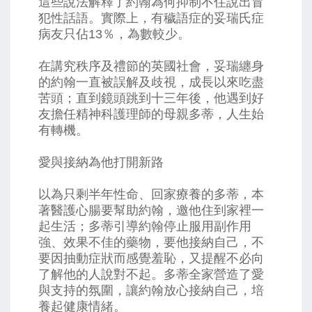
這些說法解釋了約翰為何抑制不住說出冒
犯性話語。實際上，有穢語症的妥瑞氏症
病友只佔13％，為數較少。
在講究秩序及禮節的英國社會，妥瑞纏身
的約翰一直被誤解及歧視，成長以來吃盡
苦頭；直到鏡頭跳到十三年後，他遇到好
友擔任精神科護理師的母親多蒂，人生始
有轉機。
愛與接納為他打開新路
以為只剩半年性命、回家療養的多蒂，本
著醫護心腸要幫助約翰，邀他住到家裡一
起生活；多蒂引導約翰停止服用副作用
強、效果不佳的藥物，要他接納自己，不
要因抽動症狀而感覺羞恥，又提醒不必向
了解他的人說對不起。多蒂全家營造了愛
與支持的氛圍，讓約翰放心接納自己，培
養起健康情緒。