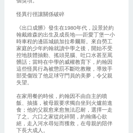
個獎項。
怪異行徑讓關係破碎
《出口成髒》發生在1980年代，設景於約
翰戴維森的出生及成長地──距愛丁堡一小
時車程的邊區城鎮加拉希爾斯。來自勞工
家庭的少年約翰就讀中學之後，開始不受
控地肢體抽動、搖頭晃腦、吐口水甚至罵
髒話；當時在中學的威權教育下，約翰因
這些怪異行為被懲罰不斷吃教鞭，導致手
部受傷毀了他足球守門員的美夢，令父親
失望。
在家用餐的時候，約翰因不由自主的噴
飯、抽搐，被母親要求獨自坐到火爐前進
食；他的父親愈來愈無法忍耐，選擇一走
了之。六口之家從此碎開，約翰痛心欲
絕，走入河水尋短而獲救，在母親的陪伴
下長大成人。