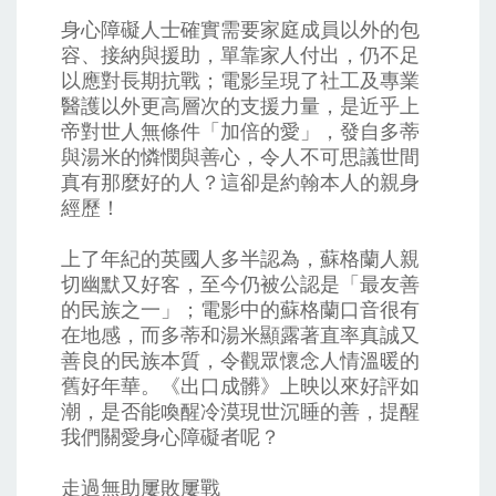
身心障礙人士確實需要家庭成員以外的包
容、接納與援助，單靠家人付出，仍不足
以應對長期抗戰；電影呈現了社工及專業
醫護以外更高層次的支援力量，是近乎上
帝對世人無條件「加倍的愛」，發自多蒂
與湯米的憐憫與善心，令人不可思議世間
真有那麼好的人？這卻是約翰本人的親身
經歷！
上了年紀的英國人多半認為，蘇格蘭人親
切幽默又好客，至今仍被公認是「最友善
的民族之一」；電影中的蘇格蘭口音很有
在地感，而多蒂和湯米顯露著直率真誠又
善良的民族本質，令觀眾懷念人情溫暖的
舊好年華。《出口成髒》上映以來好評如
潮，是否能喚醒冷漠現世沉睡的善，提醒
我們關愛身心障礙者呢？
走過無助屢敗屢戰