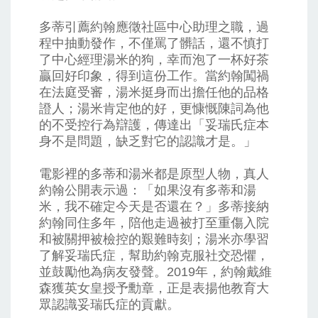
多蒂引薦約翰應徵社區中心助理之職，過
程中抽動發作，不僅罵了髒話，還不慎打
了中心經理湯米的狗，幸而泡了一杯好茶
贏回好印象，得到這份工作。當約翰闖禍
在法庭受審，湯米挺身而出擔任他的品格
證人；湯米肯定他的好，更慷慨陳詞為他
的不受控行為辯護，傳達出「妥瑞氏症本
身不是問題，缺乏對它的認識才是。」
電影裡的多蒂和湯米都是原型人物，真人
約翰公開表示過：「如果沒有多蒂和湯
米，我不確定今天是否還在？」多蒂接納
約翰同住多年，陪他走過被打至重傷入院
和被關押被檢控的艱難時刻；湯米亦學習
了解妥瑞氏症，幫助約翰克服社交恐懼，
並鼓勵他為病友發聲。2019年，約翰戴維
森獲英女皇授予勳章，正是表揚他教育大
眾認識妥瑞氏症的貢獻。