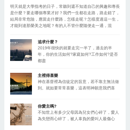
明天就是大學指考的日子，常聽到還不知道自己的興趣和專長
是什麼？要走哪個專業才好？我們一生都在走路，路走錯了，
結局非常危險，應當走什麼路，怎樣走呢？怎樣度過這一生，
才能到達那榮美之地呢？有的人不管什麼隨便走一通，混
追求什麼？
2019年很快的就要走完一半了，過去的半
年，你的生活如何?家庭如何?工作如何?是否
都盡
主裡得喜樂
神在基督裡為信徒定的旨意，若不靠主無法做
到。就如要常常喜樂，這表明神願意我們喜
你愛主嗎?
不知世上有多少父母因為兒女們心碎了，愛人
為失戀而心碎了，被人辜負的愛叫人最傷心