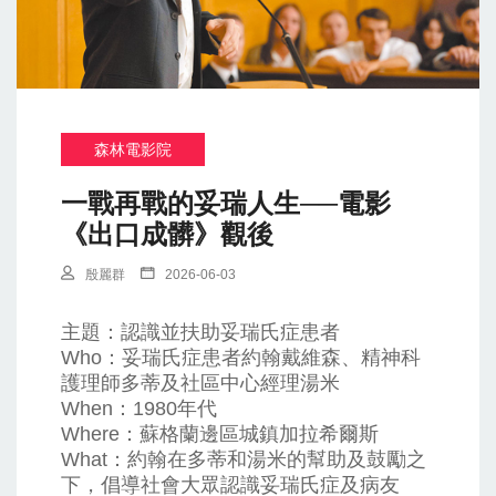
森林電影院
一戰再戰的妥瑞人生──電影
《出口成髒》觀後
殷麗群
2026-06-03
主題：認識並扶助妥瑞氏症患者
Who：妥瑞氏症患者約翰戴維森、精神科
護理師多蒂及社區中心經理湯米
When：1980年代
Where：蘇格蘭邊區城鎮加拉希爾斯
What：約翰在多蒂和湯米的幫助及鼓勵之
下，倡導社會大眾認識妥瑞氏症及病友