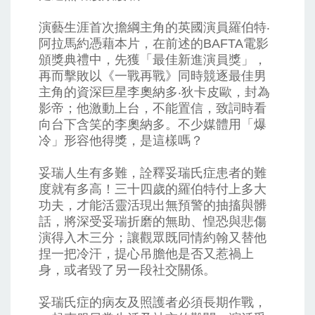
演藝生涯首次擔綱主角的英國演員羅伯特‧
阿拉馬約憑藉本片，在前述的BAFTA電影
頒獎典禮中，先獲「最佳新進演員獎」，
再而擊敗以《一戰再戰》同時競逐最佳男
主角的資深巨星李奧納多‧狄卡皮歐，封為
影帝；他激動上台，不能置信，致詞時看
向台下含笑的李奧納多。不少媒體用「爆
冷」形容他得獎，是這樣嗎？
妥瑞人生有多難，詮釋妥瑞氏症患者的難
度就有多高！三十四歲的羅伯特付上多大
功夫，才能活靈活現出無預警的抽搐與髒
話，將深受妥瑞折磨的無助、惶恐與悲傷
演得入木三分；讓觀眾既同情約翰又替他
捏一把冷汗，提心吊膽他是否又惹禍上
身，或者毀了另一段社交關係。
妥瑞氏症的病友及照護者必須長期作戰，