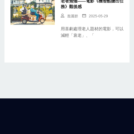
老者無懼——電影《機智酷嬤出任
務》觀後感
殷麗群
2025-05-29
用喜劇處理老人題材的電影，可以
減輕「衰老」、「