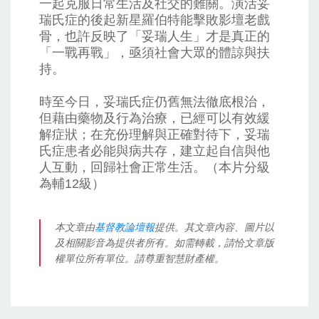
一起克服日常生活及社交的難關。演活妥
瑞氏症的後起新星羅伯特能擊敗影壇老戲
骨，也許反映了「妥瑞人生」才是真正的
「一戰再戰」，亟須社會大眾的體諒與扶
持。
時至今日，妥瑞氏症仍舊無法徹底根治，
但藉由藥物及行為治療，已經可以有效緩
解症狀；在充份理解與正確對待下，妥瑞
氏症患者必能與病共存，建立起自信與他
人互動，回歸社會正常生活。（本片分級
為輔12級）
本文章由
基督教論壇報
提供。其文章內容、圖片以
及相關影音為提供者所有。如需轉載，請恰文章版
權單位所有單位。請尊重智慧財產權。