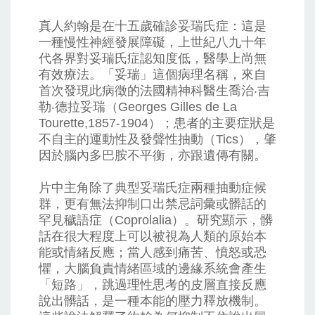
真人約翰是在十五歲確診妥瑞氏症：這是
一種慢性神經發展障礙，上世紀八九十年
代各界對妥瑞氏症認知度低，醫學上尚無
有效療法。「妥瑞」這個病理名稱，來自
首次發現此病徵的法國精神科醫生喬治‧吉
勒‧德拉妥瑞（Georges Gilles de La
Tourette,1857-1904）；患者的主要症狀是
不自主的運動性及發聲性抽動（Tics），肇
因於腦內多巴胺不平衡，亦跟遺傳有關。
片中主角除了典型妥瑞氏症兩種抽動症候
群，更有無法抑制口出禁忌詞彙或髒話的
罕見穢語症（Coprolalia）。研究顯示，髒
話在很大程度上可以被視為人類的原始本
能或情緒反應；當人感到痛苦、憤怒或恐
懼，大腦負責情緒區域的邊緣系統會產生
「短路」，跳過理性思考的皮層直接反應
說出髒話，是一種本能的壓力釋放機制。