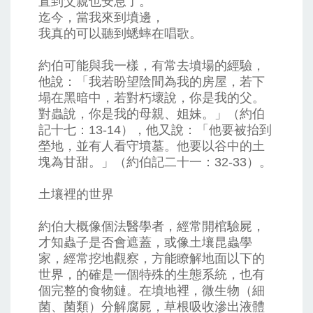
直到父親也安息了。
迄今，當我來到墳邊，
我真的可以聽到蟋蟀在唱歌。
約伯可能與我一樣，有常去墳場的經驗，
他說：「我若盼望陰間為我的房屋，若下
塌在黑暗中，若對朽壞說，你是我的父。
對蟲說，你是我的母親、姐妹。」（約伯
記十七：13-14），他又說：「他要被抬到
塋地，並有人看守墳墓。他要以谷中的土
塊為甘甜。」（約伯記二十一：32-33）。
土壤裡的世界
約伯大概像個法醫學者，經常開棺驗屍，
才知蟲子是否會遮蓋，或像土壤昆蟲學
家，經常挖地觀察，方能瞭解地面以下的
世界，的確是一個特殊的生態系統，也有
個完整的食物鏈。在墳地裡，微生物（細
菌、菌類）分解腐屍，草根吸收滲出液體