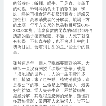
的營養份；蚯蚓、蝸牛、千足蟲、金龜子
的幼蟲、蟑螂等攝食土中的微生物；蜘
蛛、蜈蚣再攝食這些初級消費者；螞蟻又
擔任初、高級消費者的分解者。墳場下方
的土壤，每平方公尺的昆蟲數目可達600-
230,000隻，這麼多數的昆蟲的確能如約伯
所說的蟲子覆蓋屍體。不過，人死了就沒
有知覺，不知蟲在咬，也不會以土中的土
塊為甘甜。會嚐到甘甜的是那些土中的昆
蟲。
雖然這是每一個人早晚都要面對的事。大
學卻一直沒有開授「墳場生態學」或是
「墳地裡的世界」，人的一生消費許多
動、植物，末了也被動、植物消費掉，這
是很公平的事。生命是上帝賜給人，最美
好的禮物。當人失去生命，屍體被細菌、
昆蟲分解，其過程是恐怖的景象，難怪許
多恐怖電影，常用死人來嚇活人，豈不知