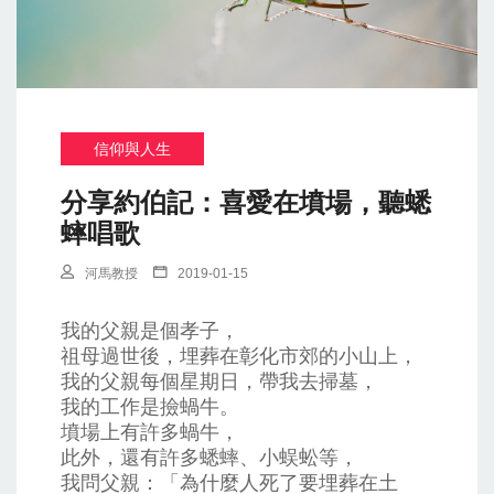
信仰與人生
分享約伯記：喜愛在墳場，聽蟋
蟀唱歌
河馬教授
2019-01-15
我的父親是個孝子，
祖母過世後，埋葬在彰化市郊的小山上，
我的父親每個星期日，帶我去掃墓，
我的工作是撿蝸牛。
墳場上有許多蝸牛，
此外，還有許多蟋蟀、小蜈蚣等，
我問父親：「為什麼人死了要埋葬在土