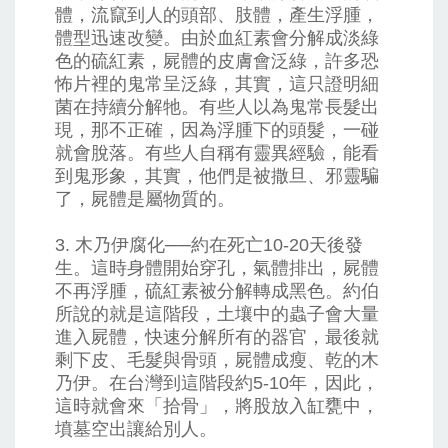
體，流竄到人的頭部、肢體，產生浮腫，
體型迅速改變。由於血紅素會分解成淡綠
色的硫紅素，屍體的皮膚會泛綠，許多恐
怖片裡的鬼常呈泛綠，其實，這只證明細
菌在持續分解牠。有些人以為鬼常長髮出
現，那不正確，因為浮腫下的頭髮，一碰
就會脫落。有些人自稱有靈異經驗，能看
到鬼形象，其實，他們是被撒旦、邪靈騙
了，屍體是屬物質的。
3. 木乃伊腐化──約在死亡10-20天後發
生。這時身體開始穿孔，氣體排出，屍體
不再浮腫，硫紅素被分解轉成黑色。約伯
所說的就是這階段，土壤中的蟲子會大量
進入屍體，快速分解所有的器官，最後就
剩下皮、毛髮與骨頭，屍體成瘦、乾的木
乃伊。在台灣到這階段約5-10年，因此，
這時就會來「拾骨」，將股放入缸甕中，
墳墓空出讓給別人。