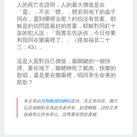
人的死亡在證明，人的最大價值是在
「靈」，不在「體」，體若與地下的蟲子
同在，靈到哪裡去呢？約伯沒有答案。耶
穌是約伯問題最好的答案，耶穌對同釘十
架的犯人說：「我實在告訴你，今日你要
和我同在樂園裡了。」（路加福音二十
三：43）。
這是人面對自己價值，最關鍵的一個抉
擇。要在地下，聽蟋蟀吃了屍肉，快樂的
歌唱，還是要在樂園裡，唱同享生命果的
凱歌？
本文章由
河馬教授的網站
提供。其文章內容、圖片
以及相關影音為提供者所有。如需轉載，請恰文章
版權單位所有單位。請尊重智慧財產權。