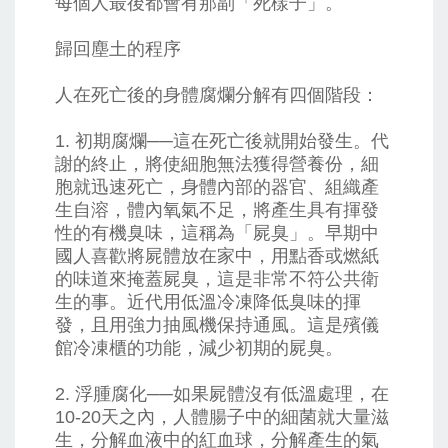
每個人最後都會有那副「死樣子」。
歸回塵土的程序
人在死亡後的身體腐爛分解有四個階段：
1. 初期腐爛──這在死亡後就開始發生。代
謝的終止，將使細胞無法獲得營養份，細
胞就迅速死亡，身體內部的器官、組織產
生自溶，體內氧氣不足，將產生具有揮發
性的有機臭味，這稱為「屍臭」。早期中
國人喜歡將屍體放在家中，用點香或燃紙
的味道來掩蓋屍臭，這是非常不符公共衛
生的事。近代用低溫冷凍降低臭味的揮
發，且用強力抽風機保持通風。這是殯儀
館冷凍櫃的功能，減少初期的屍臭。
2. 浮腫腐化──如果屍體沒有低溫處理，在
10-20天之內，人體腸子中的細菌就大量滋
生，分解血液中的紅血球，分解產生的氣