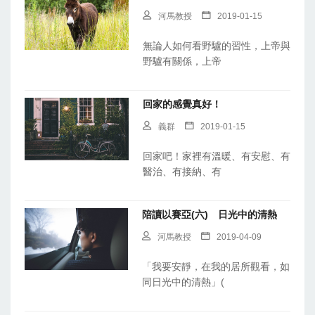
河馬教授
2019-01-15
無論人如何看野驢的習性，上帝與
野驢有關係，上帝
回家的感覺真好！
義群
2019-01-15
回家吧！家裡有溫暖、有安慰、有
醫治、有接納、有
陪讀以賽亞(六) 日光中的清熱
河馬教授
2019-04-09
「我要安靜，在我的居所觀看，如
同日光中的清熱」(