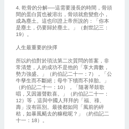
4. 乾骨的分解──這需要漫長的時間，骨頭
間的蛋白質也被溶出，骨頭就愈變愈小，
成為塵土。這也印證上帝所說的：「你本
是塵土，仍要歸於塵土。」（創世記三：
19）。
人生最重要的抉擇
所以約伯對於瑣法第二次質問的答案，非
常清楚，人的成功不是他的「享大壽數，
勢力強盛。」（約伯記二十一：7），「公
牛孳生而不斷絕；母牛下犢而不掉胎。」
（約伯記二十一：10），「隨著琴鼓歌
唱，又因簫聲歡喜。」（約伯記二十一：
12）等，這與中國人拜拜的「福、祿、
壽」沒有區別。最後都如同「風前的碎
秸，如暴風颳去的糠秕呢？」（約伯記二
十一：18）。