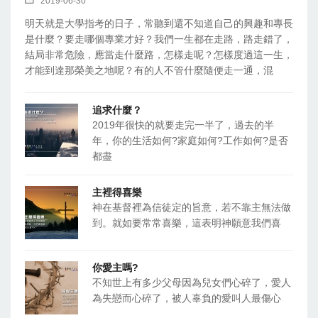
2019-06-30
明天就是大學指考的日子，常聽到還不知道自己的興趣和專長
是什麼？要走哪個專業才好？我們一生都在走路，路走錯了，
結局非常危險，應當走什麼路，怎樣走呢？怎樣度過這一生，
才能到達那榮美之地呢？有的人不管什麼隨便走一通，混
追求什麼？
2019年很快的就要走完一半了，過去的半
年，你的生活如何?家庭如何?工作如何?是否
都盡
主裡得喜樂
神在基督裡為信徒定的旨意，若不靠主無法做
到。就如要常常喜樂，這表明神願意我們喜
你愛主嗎?
不知世上有多少父母因為兒女們心碎了，愛人
為失戀而心碎了，被人辜負的愛叫人最傷心