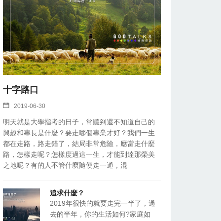
十字路口
2019-06-30
明天就是大學指考的日子，常聽到還不知道自己的
興趣和專長是什麼？要走哪個專業才好？我們一生
都在走路，路走錯了，結局非常危險，應當走什麼
路，怎樣走呢？怎樣度過這一生，才能到達那榮美
之地呢？有的人不管什麼隨便走一通，混
追求什麼？
2019年很快的就要走完一半了，過
去的半年，你的生活如何?家庭如