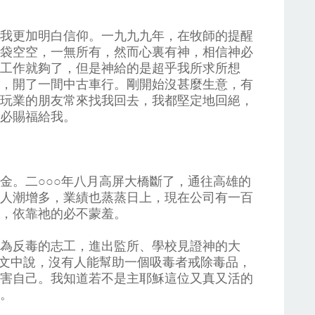
我更加明白信仰。一九九九年，在牧師的提醒
袋空空，一無所有，然而心裏有神，相信神必
工作就夠了，但是神給的是超乎我所求所想
，開了一間中古車行。剛開始沒甚麼生意，有
玩業的朋友常來找我回去，我都堅定地回絕，
必賜福給我。
金。二○○○年八月高屏大橋斷了，通往高雄的
人潮增多，業績也蒸蒸日上，現在公司有一百
，依靠祂的必不蒙羞。
為反毒的志工，進出監所、學校見證神的大
論文中說，沒有人能幫助一個吸毒者戒除毒品，
害自己。我知道若不是主耶穌這位又真又活的
。