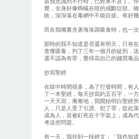
當我意識到不行時，已經來不及了。停
覺，全身好像螞蟻在咬的戒斷症狀。雖
敗，深深落在毒網中不能自拔。有好幾
而在我嘴裏含著海洛因吸食時，也一次
那時的我不知道是否還有明天，只有在
查獲吸毒，判了三年一個月的徒刑，送
還不認為有罪，覺得花自己的錢買毒品
抄寫聖經
在獄中時間很多，為了打發時間，有人
了一本聖經，每天抄寫約五百字，一方
一天天寫，漸漸地，我開始明白聖經所
人，只是人受了引誘、犯了罪，從此落
成為人，並被釘死在十字架上，成為代
考這些問題。
有一天，我抄到一段經文：「我也知道