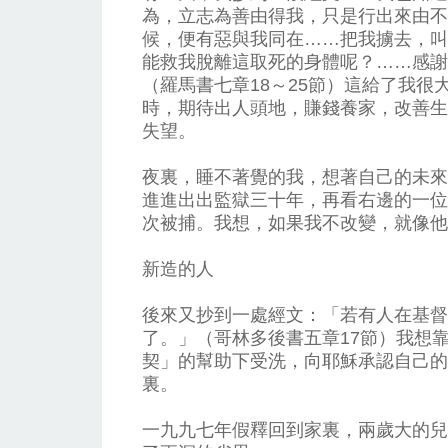
為，立志為善由得我，只是行出來由不
候，便有惡與我同在……把我擄去，叫
能救我脫離這取死的身體呢？……感謝
（羅馬書七章18～25節）這給了我
時，期待出人頭地，賺錢養家，改善生
失望。
夜裏，睡不著覺的我，想著自己的未來
進進出出監獄三十年，再看右邊的一位
次被捕。我想，如果我不改變，就像他
新造的人
後來又抄到一處經文：「若有人在基督
了。」（哥林多後書五章17節）我想
契」的幫助下受洗，向耶穌承認自己的
裏。
一九九七年假釋回到家裏，兩歲大的兒