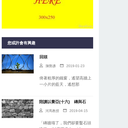
您或許會有興趣
回頭
陳鄭彥
2019-01-23
倚著粗厚的鐵窗，遙望高牆上
一小片的藍天，遙想那
陪讀以賽亞(十六) 磚與石
河馬教授
2019-04-15
「磚牆塌了，我們卻要鑿石頭