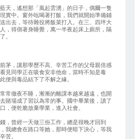
藍天，遙想那「風起雲湧」的日子，偶爾一隻
現實中。窗外吆喝著打飯，我們就開始準備鋪
送出去，等待雜役將飯菜打入。在三、四坪大
人，得側著身睡覺，萬一半夜起床上廁所，隔
了。
前茅，讓那學歷不高、辛苦工作的父母親倍感
看見同學正在吸食安非他命，當時不知是毒
此便與毒品結下了不解之緣。
常常徹夜不睡，漸漸的離課本越來越遠，也開
去賭場成了習以為常的事。國中畢業後，讀了
口，便乾脆放棄學業，進入社會。
錢，曾經一天做三份工作，總是很晚才回到
，我總會在路口等她，那時便暗下決心，等我
辛苦。