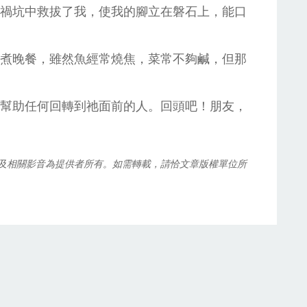
禍坑中救拔了我，使我的腳立在磐石上，能口
煮晚餐，雖然魚經常燒焦，菜常不夠鹹，但那
幫助任何回轉到祂面前的人。回頭吧！朋友，
及相關影音為提供者所有。如需轉載，請恰文章版權單位所