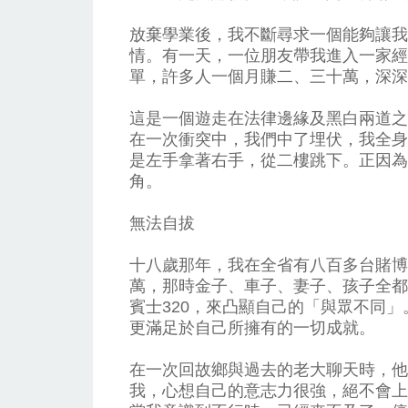
放棄學業後，我不斷尋求一個能夠讓我
情。有一天，一位朋友帶我進入一家經
單，許多人一個月賺二、三十萬，深深
這是一個遊走在法律邊緣及黑白兩道之
在一次衝突中，我們中了埋伏，我全身
是左手拿著右手，從二樓跳下。正因為
角。
無法自拔
十八歲那年，我在全省有八百多台賭博
萬，那時金子、車子、妻子、孩子全都
賓士320，來凸顯自己的「與眾不同
更滿足於自己所擁有的一切成就。
在一次回故鄉與過去的老大聊天時，他
我，心想自己的意志力很強，絕不會上