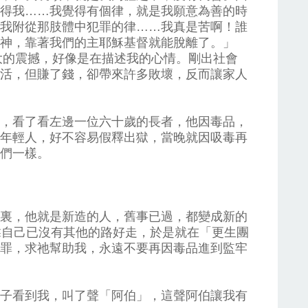
得我……我覺得有個律，就是我願意為善的時
我附從那肢體中犯罪的律……我真是苦啊！誰
神，靠著我們的主耶穌基督就能脫離了。」
很大的震撼，好像是在描述我的心情。剛出社會
活，但賺了錢，卻帶來許多敗壞，反而讓家人
，看了看左邊一位六十歲的長者，他因毒品，
年輕人，好不容易假釋出獄，當晚就因吸毒再
們一樣。
裏，他就是新造的人，舊事已過，都變成新的
靠自己已沒有其他的路好走，於是就在「更生團
罪，求祂幫助我，永遠不要再因毒品進到監牢
子看到我，叫了聲「阿伯」，這聲阿伯讓我有