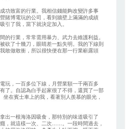
成功致富的行業。我相信錢能夠改變許多事
營賭博電玩的公司，看到牆壁上滿滿的成績
吸引了我，當下就決定加入。
間的行業，常常需用暴力、武力去維護利益。
被砍了十幾刀，眼睛差一點失明。我的下線則
我敢做敢衝，所以很快便在那一行業嶄露頭
電玩，一百多位下線，月營業額一千兩百多
有了。自認為白手起家很了不得，還買了一部
」。坐在賓士車上的我，看著別人羨慕的眼光，
拿出一根海洛因吸食，那特別的味道吸引了
癮，就這樣一次、二次……。一段時間過去，