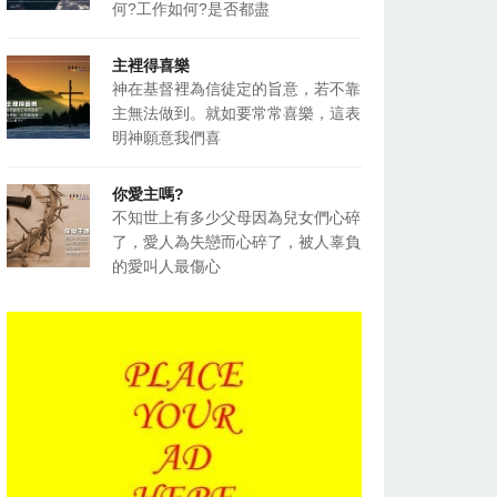
何?工作如何?是否都盡
主裡得喜樂
神在基督裡為信徒定的旨意，若不靠
主無法做到。就如要常常喜樂，這表
明神願意我們喜
你愛主嗎?
不知世上有多少父母因為兒女們心碎
了，愛人為失戀而心碎了，被人辜負
的愛叫人最傷心