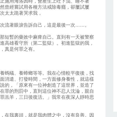
止施用海洛因時，會產生上吐下瀉、睡不著
然曾經嘗試用各種方法戒除毒癮，卻屢試屢
次太太跪著哭求我，
次流著眼淚告訴自己，這是最後一次……。
那短暫的藥效中麻痺自己。直到有一天被警察
進高雄看守所（第二監獄）。初進監獄的我，
，真是何罪之有。
養螞蟻、養蟑螂等等。我在心情較平復後，找
面消遣、打發時間，一方面修身養性，就這樣
說的，「原來有一位神創造了這世界，並造了
在罪的刑罰中，直到這位神不忍人沈淪，親自
罪羔羊，三日後復活。」我常在夜深人靜時思
，在我裏頭，就是我肉體之中，沒有良善。因