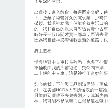
了更深的省思。
出獄後，進入教會，每週固定查經，使
下，放棄了經營許久的電玩業，那時口
帶領。我求神給我一個能夠養家活口的
的。我和自己的親大哥學習買賣中古車
時好長一段時間才賣一部車，而過去電
因為我相信神必帶領我走新的道路，也
靠主蒙福
慢慢地對中古車較為熟悉，也多了些資
車輛改由我的店前經過，突然間車潮、
二十輛的中古車，這是神行了奇妙的事
如今的我，不但與毒品劃清界限，更成
能。在美國NCRA大學所發表的一篇
只能做到讓他不去傷害別人，或減少傷
神，我可能不是吸毒而亡就是還在獄中