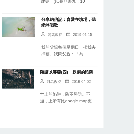
建築」(以賽亞書九：10
分享約伯記：喜愛在墳場，聽
蟋蟀唱歌
河馬教授
2019-01-15
我的父親每個星期日，帶我去
掃墓。我問父親：「為
陪讀以賽亞(四) 跌倒的陷阱
河馬教授
2019-04-02
世上的陷阱，防不勝防。不
過，上帝有比google map更