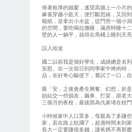
倚著粗厚的鐵窗，遙望高牆上一小片的
麻雀穿越小藍天，便打斷思緒，又回到
報紙，並拿出小水盆，從門旁一個小洞
的空間，要吃喝拉撒睡，滿房時睡十二
壁的人一躺平，就得在馬桶上睡到天亮
誤入歧途
國二以前我是個好學生，成績總是名列
安慰。在一次假日到同學家中烤肉時，
品，在好奇心驅使下，嘗試了一口，自
吸「安」之後會產生興奮、幻想，於是
始結交一些損友，飆車、打架，跟老大
三個月的夜校，最後因為仇家堵在校門
小時候家中人口眾多，母親為了多賺些
家，若在路上耽擱了，超過時間未到家
長大一定要賺很多錢，讓爸媽不再那麼