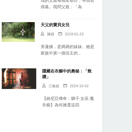
我的父親每個星期日，帶我去
掃墓。我問父親：「為
天父的寶貝女兒
陳穎
2019-01-23
美蓮姨，是媽媽的妹妹。她是
家族中第一個信主的，
隱藏在衣櫥中的奧秘：「救
贖」
江敏妮
2024-10-02
【納尼亞傳奇：獅子‧女巫‧魔
衣櫥】為何揀選這四