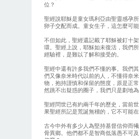
位？
聖經說耶穌是童女瑪利亞由聖靈感孕所
卵子交配而成。童女生子，這怎麼可能
不但如此，聖經還記載了耶穌被釘十架
環。聖經上說，耶穌如未復活，我們所
經驗裡，是難以了解和接受的。
聖經中還有許多我們不懂的事。我們其
們又像奈米時代以前的人，不懂得奈米
物，抱持謹慎和保留的態度，原是正常
然跳不出疑惑的圈子，我們只是劃地為
聖經問世已有約兩千年的歷史，當前世
果聖經所記是荒誕無稽的，它不可能在
古今中外有多少人為堅持基督信仰而犧
骨異鄉。他們都不是智商低落愚不可及