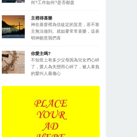
何?工作如何?是否都盡
主裡得喜樂
神在基督裡為信徒定的旨意，若不靠
主無法做到。就如要常常喜樂，這表
明神願意我們喜
你愛主嗎?
不知世上有多少父母因為兒女們心碎
了，愛人為失戀而心碎了，被人辜負
的愛叫人最傷心