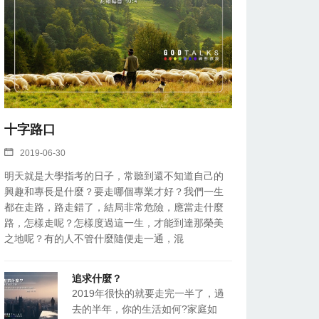
十字路口
2019-06-30
明天就是大學指考的日子，常聽到還不知道自己的
興趣和專長是什麼？要走哪個專業才好？我們一生
都在走路，路走錯了，結局非常危險，應當走什麼
路，怎樣走呢？怎樣度過這一生，才能到達那榮美
之地呢？有的人不管什麼隨便走一通，混
追求什麼？
2019年很快的就要走完一半了，過
去的半年，你的生活如何?家庭如