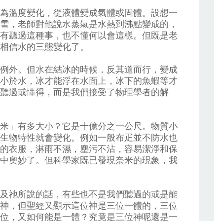
為溫度變化，從液體變成氣體或固體。設想一
雪，老師對他說水蒸氣是水熱到沸點變成的，
有聽過這種事，也不懂何以會這樣。但既是老
相信水的三態變化了。
例外。但水在結冰的時候，反其道而行，變成
小於水，冰才能浮在水面上，冰下的魚蝦等才
聽過或懂得，而是我們接受了物理學者的解
米」有多大小？它是十億分之一公尺。物質小
生物特性就會變化。例如一般布疋並不防水也
的衣服，淋雨不濕，塵污不沾，容易潔淨和保
中奧妙了。但科學家既已發現奈米的現象，我
及祂所說的話，有些也不是我們聽過的或是能
神，但聖經又顯示這位神是三位一體的，三位
位，又如何能是一體？究竟是三位神呢還是一