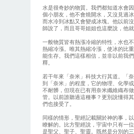
水是很奇妙的物質。我們都知道水會因
個小朋友，他不會燒開水，又沒見過冰
而水冷到冰點又會變成冰塊。他以前沒
師說了，而且哥哥姐姐也這麼說，他就
一般物質皆有熱漲冷縮的特性，水也不
熱縮冷漲。唯其熱縮冷漲，使冰的比重
能生存。我們這樣相信，並非以前我們
釋。
若干年來「奈米」科技大行其道。「奈
到「奈米」的程度，它的物理、化學或
不耐髒，但現在已有用奈米纖維織布做
管。以前誰聽過這種事？更別說懂得其
們也接受了。
同樣的情形，聖經記載關於神的事，以
瞭解的。比方聖經說，宇宙中只有一位
是聖父、聖子、聖靈。既然是分別的三