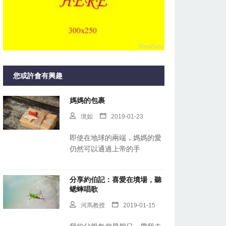
您或許會有興趣
媽媽的包裹
境如
2019-01-23
即使在地球的兩端，媽媽的愛
仍然可以通過上帝的手
分享約伯記：喜愛在墳場，聽
蟋蟀唱歌
河馬教授
2019-01-15