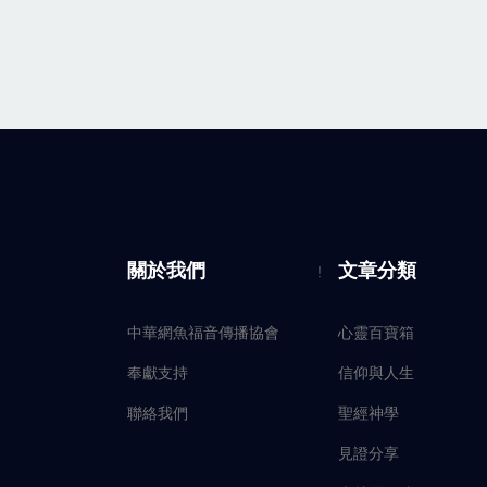
關於我們
文章分類
!
中華網魚福音傳播協會
心靈百寶箱
奉獻支持
信仰與人生
聯絡我們
聖經神學
見證分享