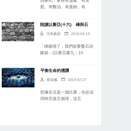
回家吧！家裡有溫暖、有安
慰、有醫治、有接納、有
陪讀以賽亞(十六) 磚與石
河馬教授
2019-04-15
「磚牆塌了，我們卻要鑿石頭
建築」(以賽亞書九：10
平衡生命的禮讚
蔡筱楓
2019-02-27
想像生活是一個比賽，你必須
同時丟接五個球，這五