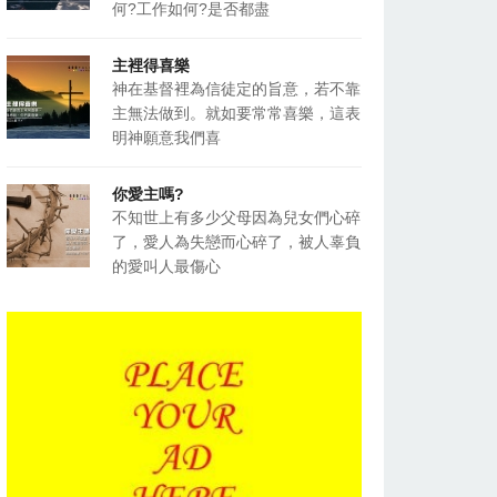
何?工作如何?是否都盡
主裡得喜樂
神在基督裡為信徒定的旨意，若不靠
主無法做到。就如要常常喜樂，這表
明神願意我們喜
你愛主嗎?
不知世上有多少父母因為兒女們心碎
了，愛人為失戀而心碎了，被人辜負
的愛叫人最傷心