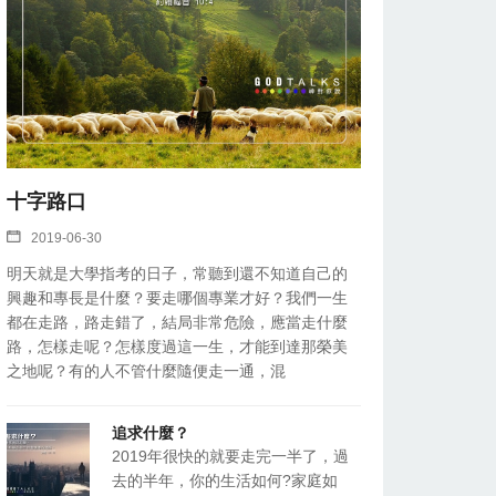
十字路口
2019-06-30
明天就是大學指考的日子，常聽到還不知道自己的
興趣和專長是什麼？要走哪個專業才好？我們一生
都在走路，路走錯了，結局非常危險，應當走什麼
路，怎樣走呢？怎樣度過這一生，才能到達那榮美
之地呢？有的人不管什麼隨便走一通，混
追求什麼？
2019年很快的就要走完一半了，過
去的半年，你的生活如何?家庭如