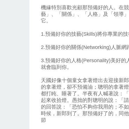
機緣特別喜歡光顧那預備好的人。在競
藝」、「關係」、「人格」及「領導」
它。
1.預備好你的技藝(Skills)將你專業
2.預備好你的關係(Networking)
3.預備好你的人格(Personalit
就會臨到你。
天國好像十個童女拿著燈出去迎接新郎
的拿著燈，卻不預備油；聰明的拿著燈
都打盹、睡著了。半夜有人喊著說：「
起來收拾燈。愚拙的對聰明的說：「請
的回答說：「恐怕不夠你我用的；不如
時候，新郎到了。那預備好了的，同他
節