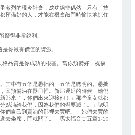
爭激烈的現今社會，成功絕非偶然。只有「技
都預備好的人，才能在機會敲門時愉快地抓住
的技術磨得非常銳利。
人脈網路是你最有價值的資源。
y)美好的人格品質是你成功的根基。當你預備好，祝福
。其中有五個是愚拙的，五個是聰明的。愚拙
，又預備油在器皿裡。新郎遲延的時候，她們
新郎來了，你們出來迎接他！」那些童女就都
分點油給我們，因為我們的燈要滅了。」聰明
你們自己到賣油的那裡去買吧。」她們去買的
進去坐席，門就關了。 馬太福音廿五章1-10