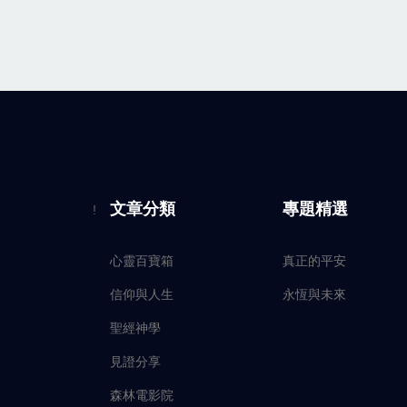
文章分類
專題精選
!
心靈百寶箱
真正的平安
信仰與人生
永恆與未來
聖經神學
見證分享
森林電影院