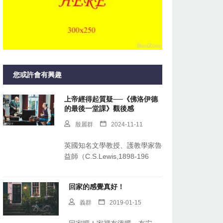
您或許會有興趣
上帝經得起質疑──《佛洛伊德
的最後一堂課》觀後感
殷麗群
2024-11-11
英國知名文學教授、護教學家魯
益師（C.S.Lewis,1898-196
回家的感覺真好！
義群
2019-01-15