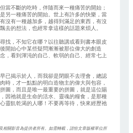
但當不斷的吃時，伴隨而來一種痛苦的開始；
是另一種痛苦的開始。世上有許多的快樂，當
有沒有一種越加多，越得到滿足的東西，有沒
飄去的想法，也經常拿這樣的話題來煩人。
尋找，不知它在哪？以往聽講或看到書本眼皮
後開始心中某些疑問漸漸被那位偉大的創造
念，看到渾沌的自己、軟弱的自己、經常七上
早已揭示於人，而我卻是閉眼不去理會，總認
肉時，才一點點的明白造物主的偉大與包容，
拼圖，而且是唯一最重要的拼圖，就是這位賜
，因祂就是生命的活水、靈魂的糧食，是那種
心靈飢乾渴的人哪！不要再等待，快來經歷祂
及相關影音為提供者所有。如需轉載，請恰文章版權單位所