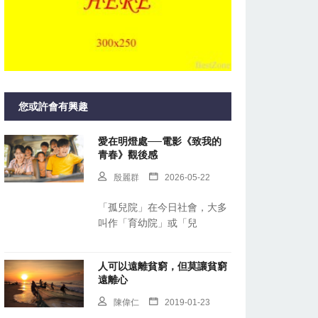
您或許會有興趣
愛在明燈處──電影《致我的
青春》觀後感
殷麗群
2026-05-22
「孤兒院」在今日社會，大多
叫作「育幼院」或「兒
人可以遠離貧窮，但莫讓貧窮
遠離心
陳偉仁
2019-01-23