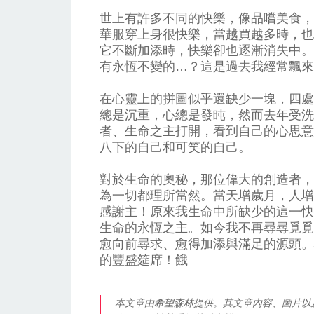
世上有許多不同的快樂，像品嚐美食，
華服穿上身很快樂，當越買越多時，也
它不斷加添時，快樂卻也逐漸消失中。
有永恆不變的…？這是過去我經常飄來
在心靈上的拼圖似乎還缺少一塊，四處
總是沉重，心總是發盹，然而去年受洗
者、生命之主打開，看到自己的心思意
八下的自己和可笑的自己。
對於生命的奧秘，那位偉大的創造者，
為一切都理所當然。當天增歲月，人增
感謝主！原來我生命中所缺少的這一快
生命的永恆之主。如今我不再尋尋覓覓
愈向前尋求、愈得加添與滿足的源頭。
的豐盛筵席！餓
本文章由希望森林提供。其文章內容、圖片以