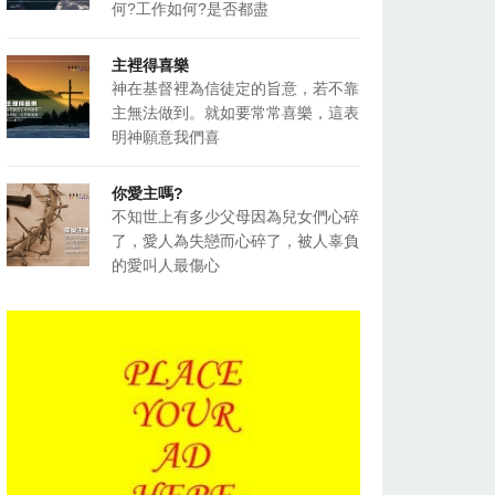
何?工作如何?是否都盡
主裡得喜樂
神在基督裡為信徒定的旨意，若不靠
主無法做到。就如要常常喜樂，這表
明神願意我們喜
你愛主嗎?
不知世上有多少父母因為兒女們心碎
了，愛人為失戀而心碎了，被人辜負
的愛叫人最傷心