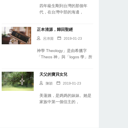
四年級生剛到台灣的那個年
代，在台灣中部的海邊，
正本清源，歸回聖經
呂沛淵
2019-01-23
神學 Theology」是由希臘字
「Theos 神」與「logos 學」所
天父的寶貝女兒
陳穎
2019-01-23
美蓮姨，是媽媽的妹妹。她是
家族中第一個信主的，