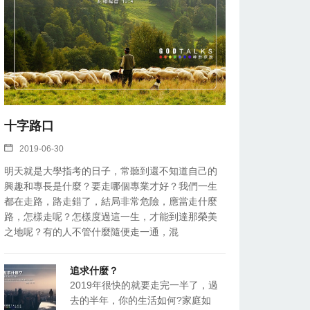
十字路口
2019-06-30
明天就是大學指考的日子，常聽到還不知道自己的
興趣和專長是什麼？要走哪個專業才好？我們一生
都在走路，路走錯了，結局非常危險，應當走什麼
路，怎樣走呢？怎樣度過這一生，才能到達那榮美
之地呢？有的人不管什麼隨便走一通，混
追求什麼？
2019年很快的就要走完一半了，過
去的半年，你的生活如何?家庭如