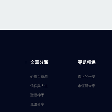
文章分類
專題精選
!
心靈百寶箱
真正的平安
信仰與人生
永恆與未來
聖經神學
見證分享